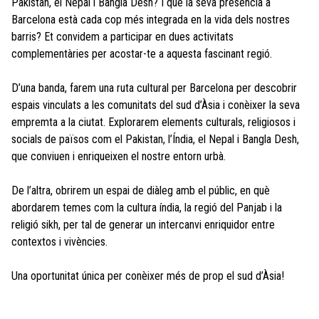
Pakistan, el Nepal i Bangla Desh? I que la seva presència a
Barcelona està cada cop més integrada en la vida dels nostres
barris? Et convidem a participar en dues activitats
complementàries per acostar-te a aquesta fascinant regió.
D’una banda, farem una ruta cultural per Barcelona per descobrir
espais vinculats a les comunitats del sud d’Àsia i conèixer la seva
empremta a la ciutat. Explorarem elements culturals, religiosos i
socials de països com el Pakistan, l’Índia, el Nepal i Bangla Desh,
que conviuen i enriqueixen el nostre entorn urbà.
De l’altra, obrirem un espai de diàleg amb el públic, en què
abordarem temes com la cultura índia, la regió del Panjab i la
religió sikh, per tal de generar un intercanvi enriquidor entre
contextos i vivències.
Una oportunitat única per conèixer més de prop el sud d’Àsia!