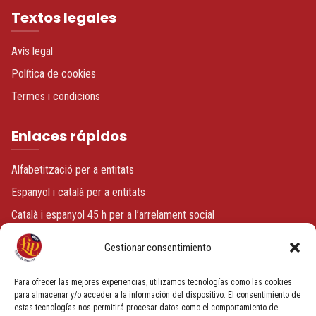
Textos legales
Avís legal
Política de cookies
Termes i condicions
Enlaces rápidos
Alfabetització per a entitats
Espanyol i català per a entitats
Català i espanyol 45 h per a l’arrelament social
Espanyol o català + voluntariat
Gestionar consentimiento
Contacto
Para ofrecer las mejores experiencias, utilizamos tecnologías como las cookies
para almacenar y/o acceder a la información del dispositivo. El consentimiento de
estas tecnologías nos permitirá procesar datos como el comportamiento de
info@fundacionbcnlip.com