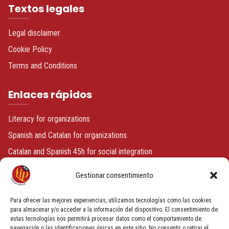
Textos legales
Legal disclaimer
Cookie Policy
Terms and Conditions
Enlaces rápidos
Literacy for organizations
Spanish and Catalan for organizations
Catalan and Spanish 45h for social integration
Spanish or Catalan + volunteering
Gestionar consentimiento
Contacto
Para ofrecer las mejores experiencias, utilizamos tecnologías como las cookies
para almacenar y/o acceder a la información del dispositivo. El consentimiento de
estas tecnologías nos permitirá procesar datos como el comportamiento de
info@fundacionbcnlip.com
navegación o las identificaciones únicas en este sitio. No consentir o retirar el