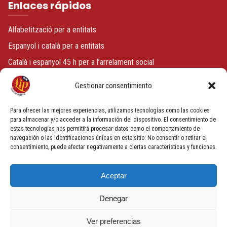
Enlaces rápidos
Alfabetització per a entitats
Espanyol i català per a entitats
Català i espanyol 45 h per a l’arrelament social
Espanyol o català + voluntariat
Gestionar consentimiento
Contacto
Para ofrecer las mejores experiencias, utilizamos tecnologías como las cookies
para almacenar y/o acceder a la información del dispositivo. El consentimiento de
estas tecnologías nos permitirá procesar datos como el comportamiento de
info@fundacionbcnlip.com
navegación o las identificaciones únicas en este sitio. No consentir o retirar el
+34 933 186 591
consentimiento, puede afectar negativamente a ciertas características y funciones.
Carrer de Milans, 9, Ciutat Vella, 08002 Barcelona, España
Aceptar
Denegar
Ver preferencias